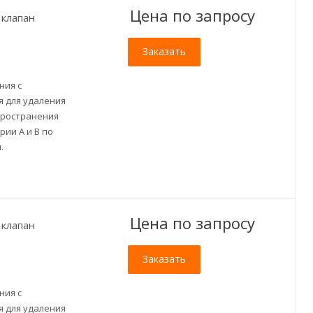
Цена по зап
р
осу
клапан
Заказать
ния с
 для удаления
пространения
ии A и B по
.
Цена по зап
р
осу
клапан
Заказать
ния с
 для удаления