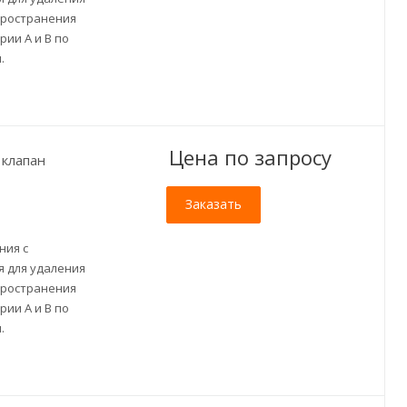
пространения
ии A и B по
.
Цена по зап
р
осу
клапан
Заказать
ния с
 для удаления
пространения
ии A и B по
.