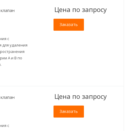
Цена по зап
р
осу
клапан
Заказать
ния с
 для удаления
пространения
ии A и B по
.
Цена по зап
р
осу
клапан
Заказать
ния с