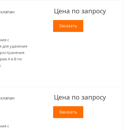
Цена по зап
р
осу
клапан
Заказать
ния с
 для удаления
пространения
ии A и B по
.
Цена по зап
р
осу
клапан
Заказать
ния с