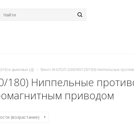
НЗ) и дымовые (Д)
Вингс-М КЛОП-2(60/90/120/180) Ниппельные проти
20/180) Ниппельные проти
тромагнитным приводом