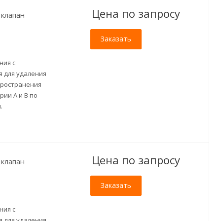
Цена по зап
р
осу
клапан
Заказать
ния с
 для удаления
пространения
ии A и B по
.
Цена по зап
р
осу
клапан
Заказать
ния с
 для удаления