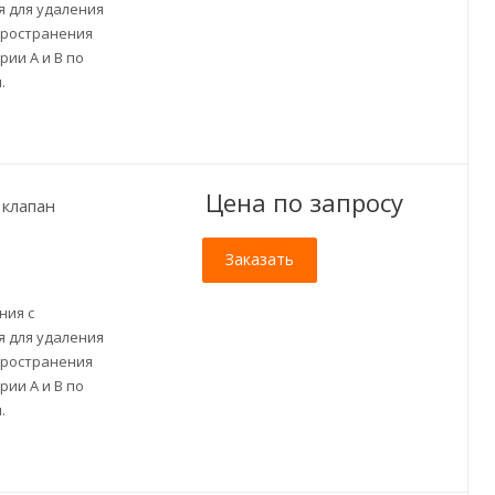
 для удаления
пространения
ии A и B по
.
Цена по зап
р
осу
клапан
Заказать
ния с
 для удаления
пространения
ии A и B по
.