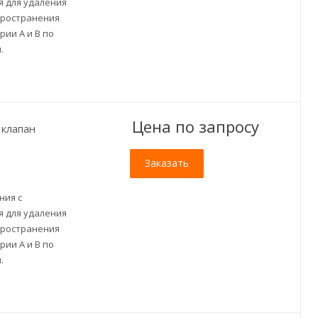
 для удаления
пространения
ии A и B по
.
Цена по зап
р
осу
клапан
Заказать
ния с
 для удаления
пространения
ии A и B по
.